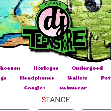
choenen
Horloges
Ondergoed
ags
Headphones
Wallets
Pet
Google+
swimwear
STANCE