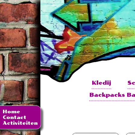
Kledij
S
Backpacks B
Home
Contact
Activiteiten