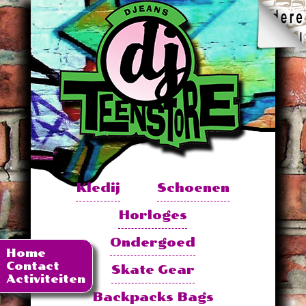
Kledij
Schoenen
Horloges
Ondergoed
Home
Contact
Skate Gear
Activiteiten
Backpacks Bags