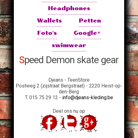
Headphones
Wallets
Petten
Foto's
Google+
swimwear
Speed Demon skate gear
Djeans - TeenStore
Postweg 2 (zijstraat Bergstraat) - 2220 Heist-op-
den-Berg
T. 015 75 29 12 -
info@djeans-kleding.be
Deel ons nu op