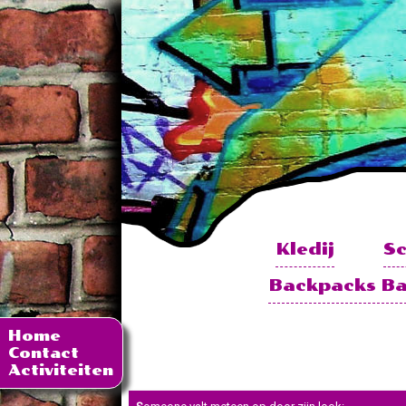
Kledij
S
Backpacks B
Home
Contact
Activiteiten