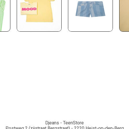
Djeans - TeenStore
Postweg 2 (zijstraat Bergstraat) - 2220 Heist-op-den-Berg