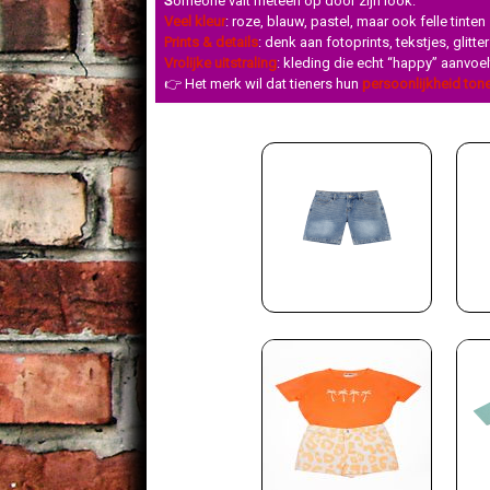
Someone valt meteen op door zijn look:
Veel kleur
: roze, blauw, pastel, maar ook felle tinten
Prints & details
: denk aan fotoprints, tekstjes, glitt
Vrolijke uitstraling
: kleding die echt “happy” aanvoel
👉 Het merk wil dat tieners hun
persoonlijkheid tone