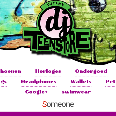
choenen
Horloges
Ondergoed
ags
Headphones
Wallets
Pet
Google+
swimwear
Someone