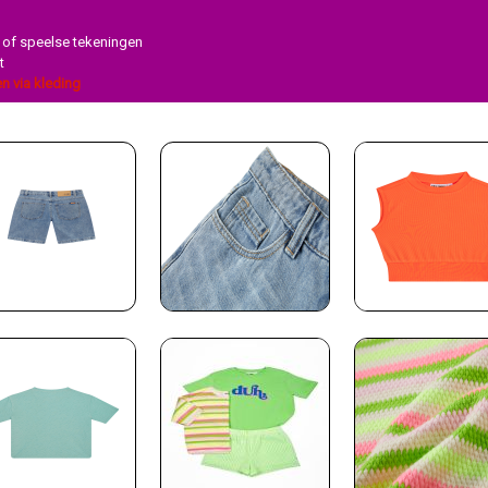
er of speelse tekeningen
t
n via kleding