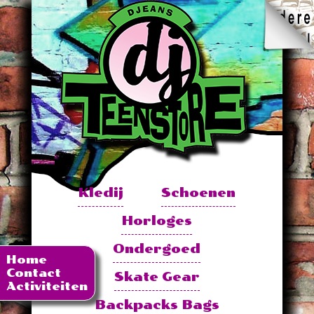
Kledij
Schoenen
Horloges
Ondergoed
Home
Contact
Skate Gear
Activiteiten
Backpacks Bags