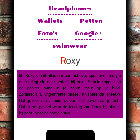
Headphones
Wallets
Petten
Foto's
Google+
swimwear
Roxy
Bij Roxy draait alles om een actieve, sportieve lifestyle
en kleding die daar perfect bij past. Schuimkoppen op
de golven, wind in je haren, zout op je huid.
Zonneschijn, uitgestrekte pistes, knisperende sneeuw.
Het gevoel van vrijheid, durven, het gevoel dat je leeft.
Dat is het gevoel waar de kleding van Roxy bij uitstek
bij past. Voor de coole chics.