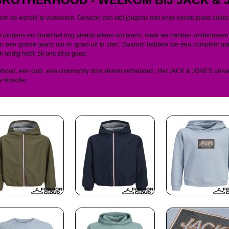
om de wereld te veroveren. Gewoon een stel jongens met onze eerste
jeans
colle
de jongens en draait het nog steeds alleen om jeans, maar we hebben ondertuss
en een goede jeans om er goed uit te zien. Daarom hebben we een compleet aan
nodig hebt, bij ons zit je goed.
erhood, een club, een community door
denim
verbonden. Het JACK & JONES univers
filosofie.