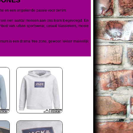
ctie en een ongekende passie voor denim.
en wel een aantal mensen aan ons team toegevoegd. En
bod van urban sportswear, casual klassiekers, mooie
um is een drama free zone, gewoon lekker makkelijk