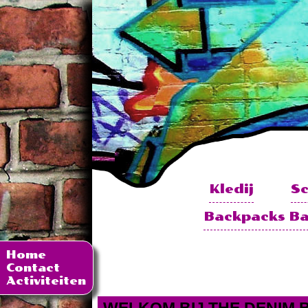
Kledij
S
Backpacks B
Home
Contact
Activiteiten
WELKOM BIJ THE DENIM