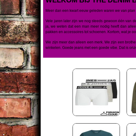
Meer dan een kwart eeuw geleden waren we van plan 
Vele jaren later zijn we nog steeds gewoon één van 
ja, we weten dat een man meer nodig heeft dan alle
pakken en accessoires tot schoenen. Kortom, wat je ook 
We zijn meer dan alleen een merk. We zijn een broth
winkelen. Goede jeans met een goede vibe. Dat is onze 