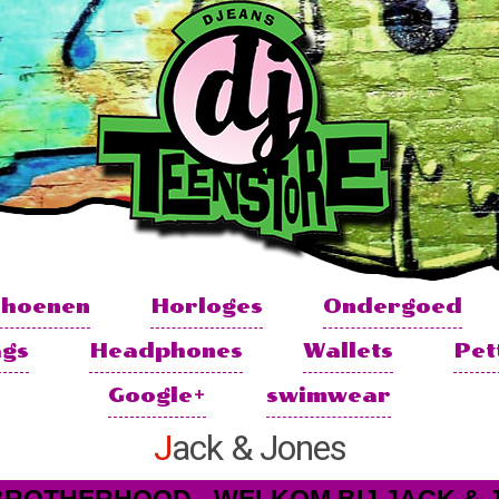
choenen
Horloges
Ondergoed
ags
Headphones
Wallets
Pet
Google+
swimwear
Jack & Jones
 BROTHERHOOD - WELKOM BIJ JACK &