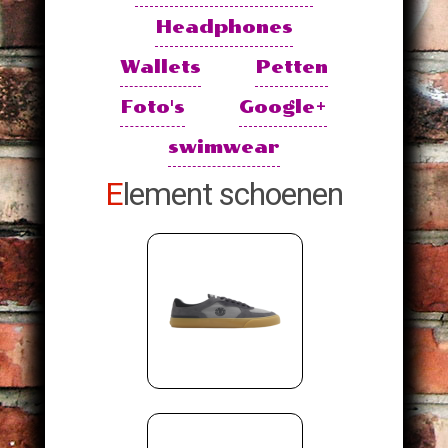
Headphones
Wallets
Petten
Foto's
Google+
swimwear
Element schoenen