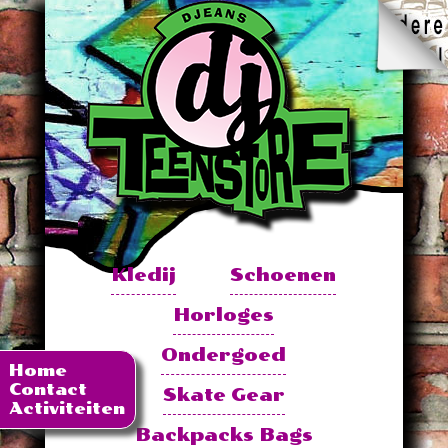
Kledij
Schoenen
Horloges
Ondergoed
Home
Contact
Skate Gear
Activiteiten
Backpacks Bags