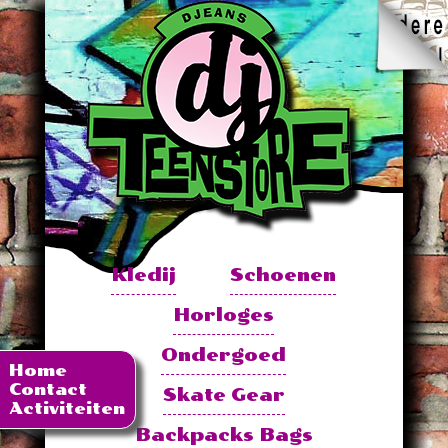
Kledij
Schoenen
Horloges
Ondergoed
Home
Contact
Skate Gear
Activiteiten
Backpacks Bags