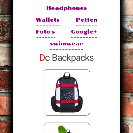
Headphones
Wallets
Petten
Foto's
Google+
swimwear
Dc Backpacks